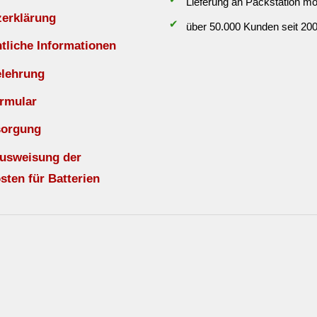
Lieferung an Packstation mö
zerklärung
✔
über 50.000 Kunden seit 20
liche Informationen
elehrung
rmular
sorgung
Ausweisung der
sten für Batterien