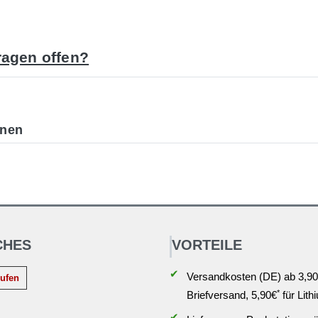
agen offen?
onen
CHES
VORTEILE
✔
Versandkosten (DE) ab 3,90
rufen
*
Briefversand, 5,90€
für Lith
✔