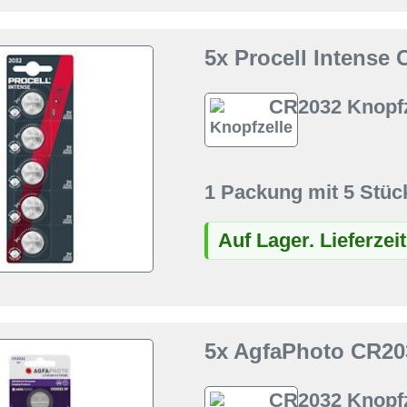
5x Procell Intense
CR2032 Knopfz
1 Packung mit 5 Stüc
Auf Lager. Lieferzei
5x AgfaPhoto CR203
CR2032 Knopfz