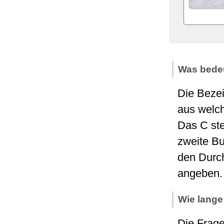
Was bede
Die Bezei
aus welc
Das C ste
zweite Bu
den Durch
angeben.
Wie lange
Die Frage