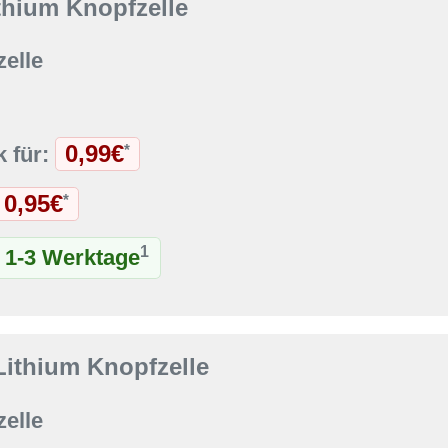
thium Knopfzelle
elle
0,99€
*
k für:
0,95€
*
1
t 1-3 Werktage
ithium Knopfzelle
elle