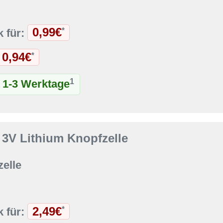
0,99€
*
k für:
0,94€
*
1
t 1-3 Werktage
 3V Lithium Knopfzelle
elle
2,49€
*
k für: