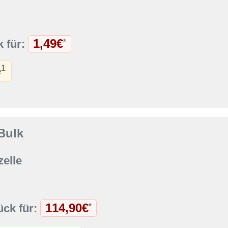
1,49€
*
k für:
1
e
Bulk
elle
114,90€
*
ück für: