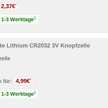
2,37€
*
1
t 1-3 Werktage
ate Lithium CR2032 3V Knopfzelle
elle
4,99€
*
k für:
1
t 1-3 Werktage