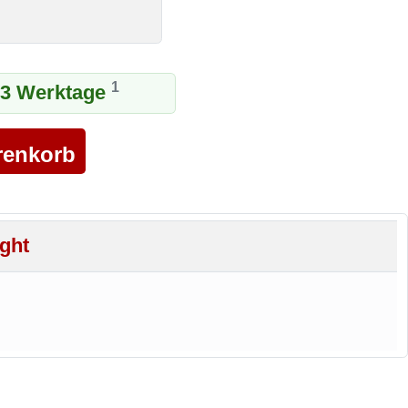
1
1-3 Werktage
ight