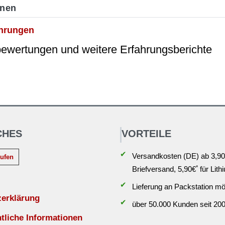
onen
ahrungen
wertungen und weitere Erfahrungsberichte
CHES
VORTEILE
✔
Versandkosten (DE) ab 3,90
rufen
*
Briefversand, 5,90€
für Lith
✔
Lieferung an Packstation mö
zerklärung
✔
über 50.000 Kunden seit 20
liche Informationen