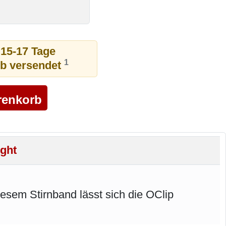
 15-17 Tage
1
ub versendet
ight
diesem Stirnband lässt sich die OClip