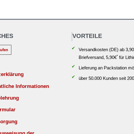
CHES
VORTEILE
✔
Versandkosten (DE) ab 3,90
rufen
*
Briefversand, 5,90€
für Lith
✔
Lieferung an Packstation mö
zerklärung
✔
über 50.000 Kunden seit 20
liche Informationen
elehrung
rmular
sorgung
Ausweisung der