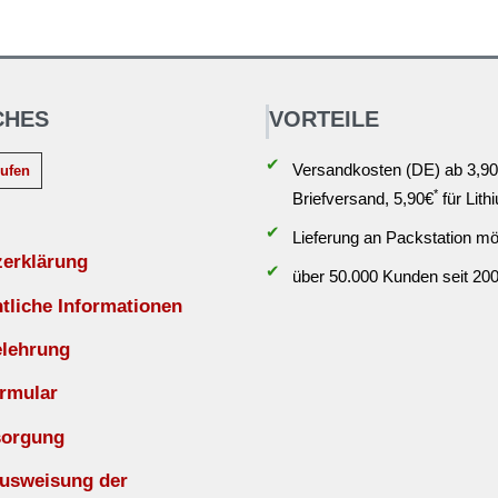
CHES
VORTEILE
✔
Versandkosten (DE) ab 3,90
rufen
*
Briefversand, 5,90€
für Lith
✔
Lieferung an Packstation mö
zerklärung
✔
über 50.000 Kunden seit 20
liche Informationen
elehrung
rmular
sorgung
Ausweisung der