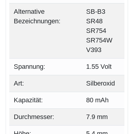
Alternative
SB-B3
Bezeichnungen:
SR48
SR754
SR754W
V393
Spannung:
1.55 Volt
Art:
Silberoxid
Kapazität:
80 mAh
Durchmesser:
7.9 mm
Höhe:
5.4 mm