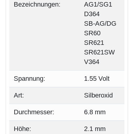
Bezeichnungen:
AG1/SG1
D364
SB-AG/DG
SR60
SR621
SR621SW
V364
Spannung:
1.55 Volt
Art:
Silberoxid
Durchmesser:
6.8 mm
Höhe:
2.1 mm