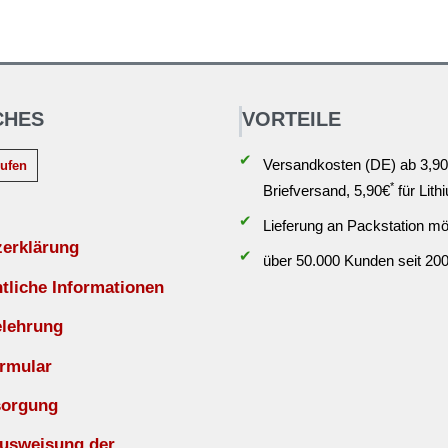
CHES
VORTEILE
✔
Versandkosten (DE) ab 3,90
rufen
*
Briefversand, 5,90€
für Lith
✔
Lieferung an Packstation mö
zerklärung
✔
über 50.000 Kunden seit 20
liche Informationen
elehrung
rmular
sorgung
Ausweisung der