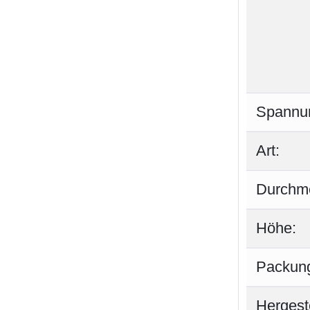
Spannu
Art:
Durchm
Höhe:
Packung
Hergeste