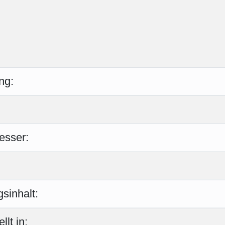
ng:
esser:
sinhalt:
llt in: