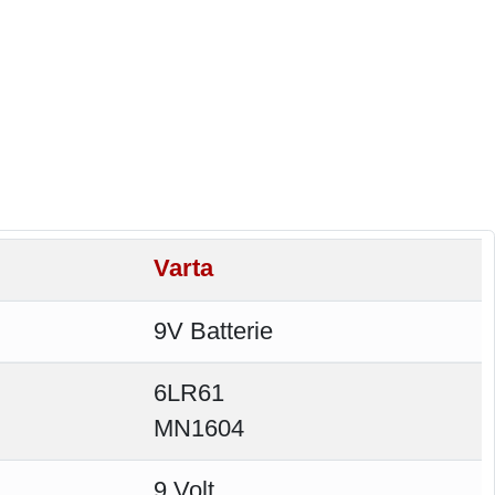
Varta
9V Batterie
6LR61
MN1604
9 Volt