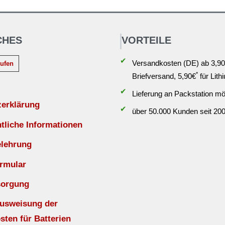
CHES
VORTEILE
✔
Versandkosten (DE) ab 3,90
rufen
*
Briefversand, 5,90€
für Lith
✔
Lieferung an Packstation mö
zerklärung
✔
über 50.000 Kunden seit 20
liche Informationen
elehrung
rmular
sorgung
Ausweisung der
sten für Batterien