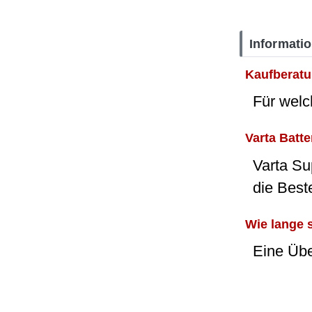
Informati
Kaufberatu
Für welc
Varta Batte
Varta Sup
die Best
Wie lange s
Eine Üb