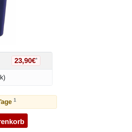
23,90€
*
k)
1
 Tage