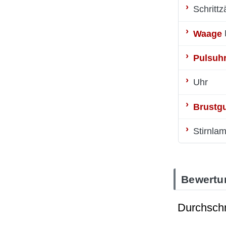
Schrittz
Waage
Pulsuh
Uhr
Brustgu
Stirnla
Bewertu
Durchschn