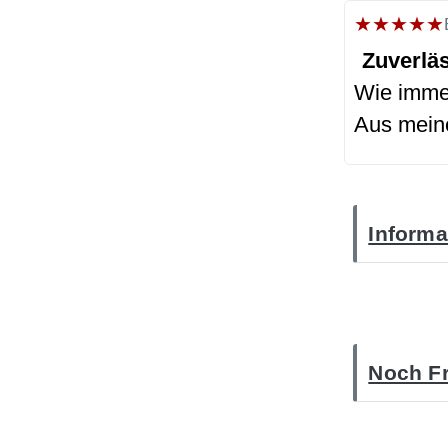
★
★
★
★
★
Zuverlä
Wie immer
Aus meine
Informa
Noch Fr