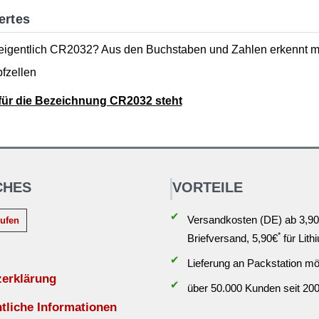
ertes
eigentlich CR2032? Aus den Buchstaben und Zahlen erkennt m
fzellen
für die Bezeichnung CR2032 steht
CHES
VORTEILE
✔
Versandkosten (DE) ab 3,90
rufen
*
Briefversand, 5,90€
für Lith
✔
Lieferung an Packstation mö
zerklärung
✔
über 50.000 Kunden seit 20
liche Informationen