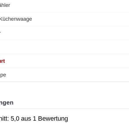
ähler
Küchenwaage
r
rt
mpe
ngen
itt: 5,0 aus 1 Bewertung