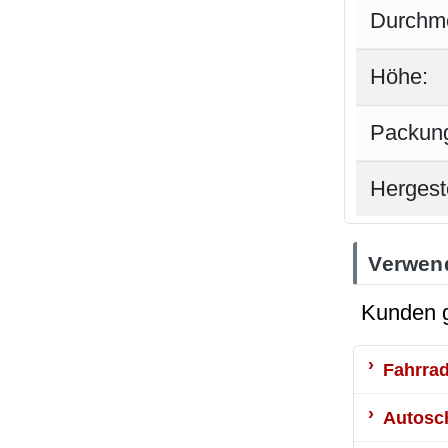
Durchm
Höhe:
Packung
Hergeste
Verwend
Kunden g
Fahrra
Autosc