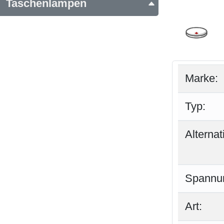
Taschenlampen
Marke:
Typ:
Alterna
Spannu
Art: