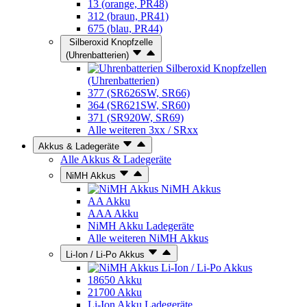
13 (orange, PR48)
312 (braun, PR41)
675 (blau, PR44)
Silberoxid Knopfzelle
(Uhrenbatterien)
Silberoxid Knopfzellen
(Uhrenbatterien)
377 (SR626SW, SR66)
364 (SR621SW, SR60)
371 (SR920W, SR69)
Alle weiteren 3xx / SRxx
Akkus & Ladegeräte
Alle Akkus & Ladegeräte
NiMH Akkus
NiMH Akkus
AA Akku
AAA Akku
NiMH Akku Ladegeräte
Alle weiteren NiMH Akkus
Li-Ion / Li-Po Akkus
Li-Ion / Li-Po Akkus
18650 Akku
21700 Akku
Li-Ion Akku Ladegeräte