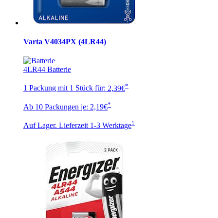
Varta V4034PX (4LR44)
4LR44 Batterie
*
1 Packung mit 1 Stück für:
2,39€
*
Ab 10 Packungen je:
2,19€
1
Auf Lager. Lieferzeit 1-3 Werktage