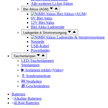
Alle weiteren Li-Ion Akkus
Blei Akkus (AGM)
Blei Akkus (AGM)
6V Blei Akku
12V Blei Akku
Blei Akku Ladegeräte
Ladegeräte & Stromversorgung
Ladegeräte & Stromversorgung
Netzteile
USB-Kabel
Powerbanks
Taschenlampen
LED-Taschenlampen
Stirnlampen
▶️ Sortiment erklärt (Video)
🔖 Sonderangebote
🆕 Neuheiten
🎁 Geschenkideen
Batterien
>
Alkaline Batterien
>
4LR44 Batterien