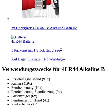
2x Energizer 4LR44 6V Alkaline Batterie
4LR44 Batterie
*
1 Packung mit 1 Stück für:
2,99€
1
Auf Lager. Lieferzeit 1-3 Werktage
Verwendungszwecke für 4LR44 Alkaline Ba
Erziehungshalsband (91x)
Kamera (19x)
Fernbedienung (10x)
Fernbedienung Standheizung (9x)
Bissanzeiger (6x)
Ferntrainer für Hund (4x)
Funkschalter (3x)