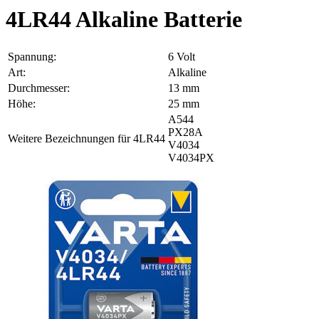
4LR44 Alkaline Batterie
Spannung:
6 Volt
Art:
Alkaline
Durchmesser:
13 mm
Höhe:
25 mm
A544
PX28A
Weitere Bezeichnungen für 4LR44
V4034
V4034PX