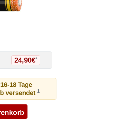
24,90€
*
 16-18 Tage
1
ub versendet