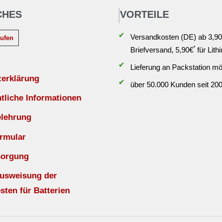
CHES
VORTEILE
✔
Versandkosten (DE) ab 3,90
rufen
*
Briefversand, 5,90€
für Lith
✔
Lieferung an Packstation mö
zerklärung
✔
über 50.000 Kunden seit 20
liche Informationen
elehrung
rmular
sorgung
Ausweisung der
sten für Batterien