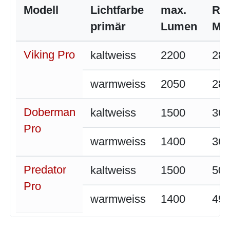
Modell
Lichtfarbe
max.
Rei
primär
Lumen
Met
Viking Pro
kaltweiss
2200
28
warmweiss
2050
28
Doberman
kaltweiss
1500
36
Pro
warmweiss
1400
36
Predator
kaltweiss
1500
50
Pro
warmweiss
1400
49