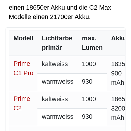
einen 18650er Akku und die C2 Max
Modelle einen 21700er Akku.
Modell
Lichtfarbe
max.
Akku
primär
Lumen
Prime
kaltweiss
1000
18350
C1 Pro
900
warmweiss
930
mAh
Prime
kaltweiss
1000
18650
C2
3200
warmweiss
930
mAh