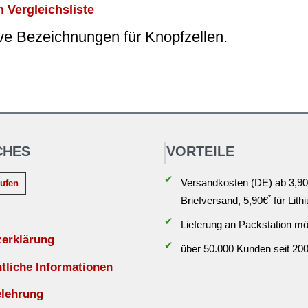
 Vergleichsliste
ive Bezeichnungen für Knopfzellen.
CHES
VORTEILE
✔
Versandkosten (DE) ab 3,90
rufen
*
Briefversand, 5,90€
für Lith
✔
Lieferung an Packstation mö
zerklärung
✔
über 50.000 Kunden seit 20
liche Informationen
elehrung