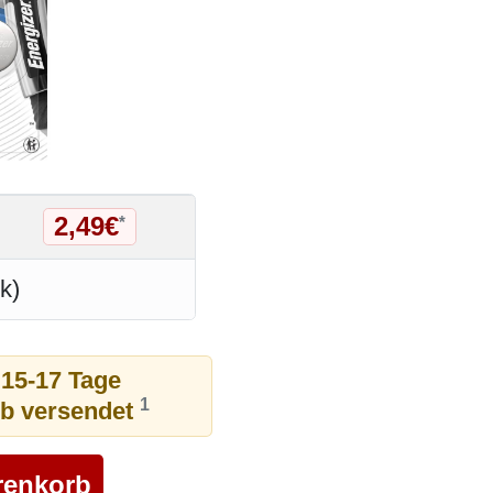
2,49€
*
k)
 15-17 Tage
1
ub versendet