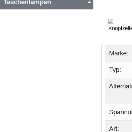
Taschenlampen
Marke:
Typ:
Alterna
Spannu
Art: