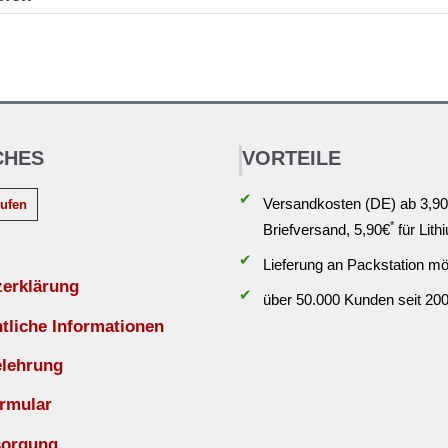
CHES
VORTEILE
✔
Versandkosten (DE) ab 3,90
rufen
*
Briefversand, 5,90€
für Lith
✔
Lieferung an Packstation mö
zerklärung
✔
über 50.000 Kunden seit 20
liche Informationen
elehrung
rmular
sorgung