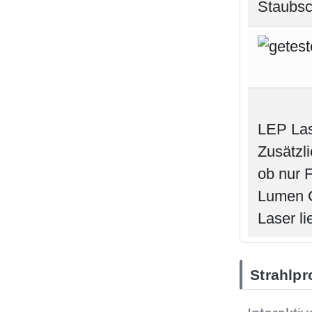
LEP Las
Zusätzli
ob nur F
Lumen G
Laser l
Strahlpro