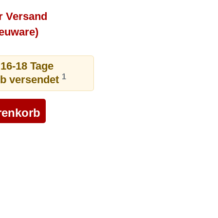
r Versand
Neuware)
 16-18 Tage
1
ub versendet