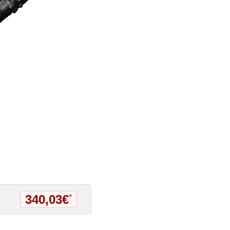
340,03€
*