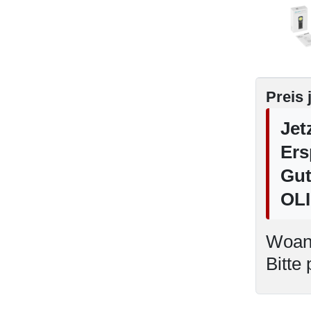
Preis j
Jet
Ers
Gut
OL
Woand
Bitte