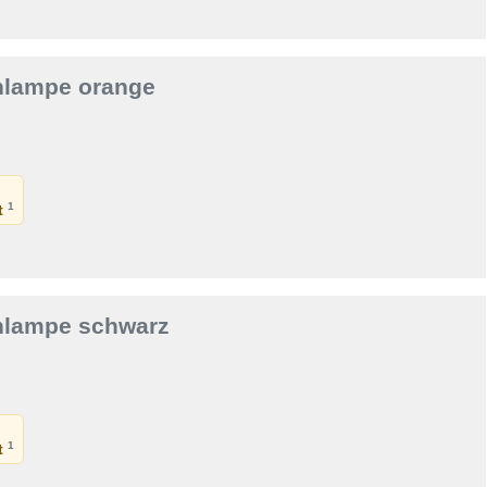
rnlampe orange
1
et
rnlampe schwarz
1
et