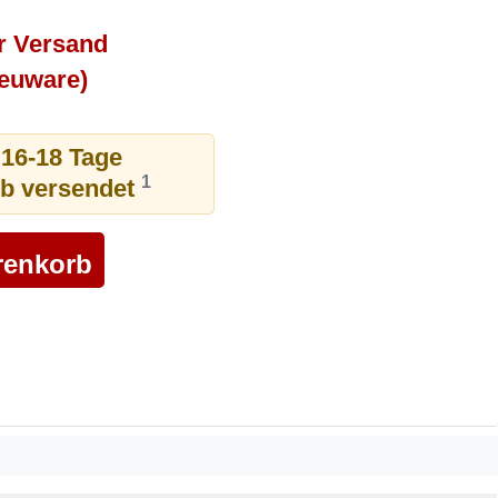
r Versand
Neuware)
 16-18 Tage
1
ub versendet