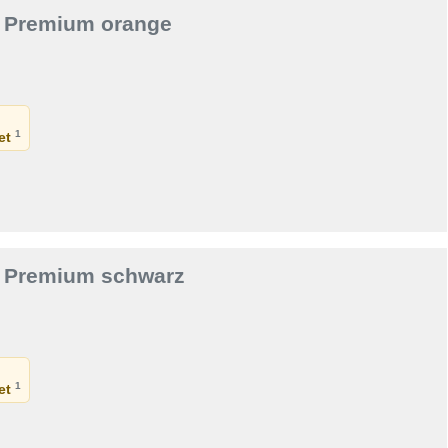
IT Premium orange
1
det
IT Premium schwarz
1
det