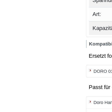
Spannu
Art:
Kapazitä
Kompatibil
Ersetzt f
DORO 01
Passt für
Doro Han