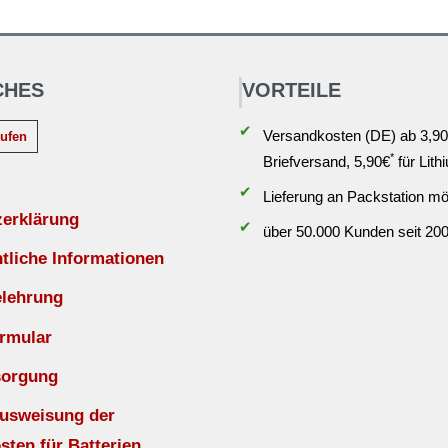
CHES
VORTEILE
✔
Versandkosten (DE) ab 3,90
rufen
*
Briefversand, 5,90€
für Lith
✔
Lieferung an Packstation mö
zerklärung
✔
über 50.000 Kunden seit 20
liche Informationen
elehrung
rmular
sorgung
Ausweisung der
sten für Batterien