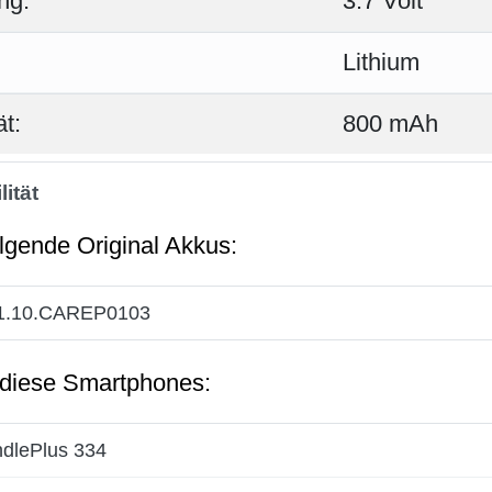
ng:
3.7 Volt
Lithium
t:
800 mAh
ität
olgende Original Akkus:
.10.CAREP0103
 diese Smartphones:
dlePlus 334