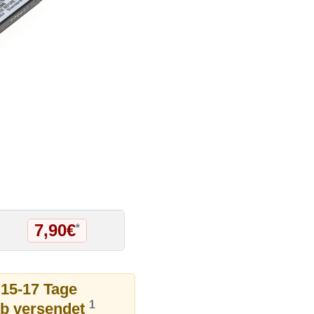
7,90€
*
 15-17 Tage
1
ub versendet