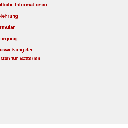
liche Informationen
elehrung
rmular
sorgung
Ausweisung der
sten für Batterien