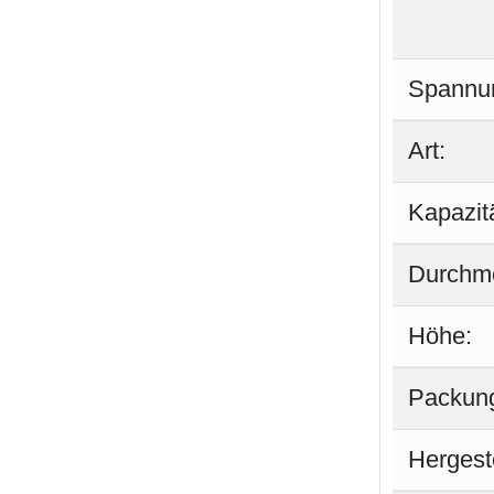
Spannu
Art:
Kapazitä
Durchm
Höhe:
Packung
Hergeste