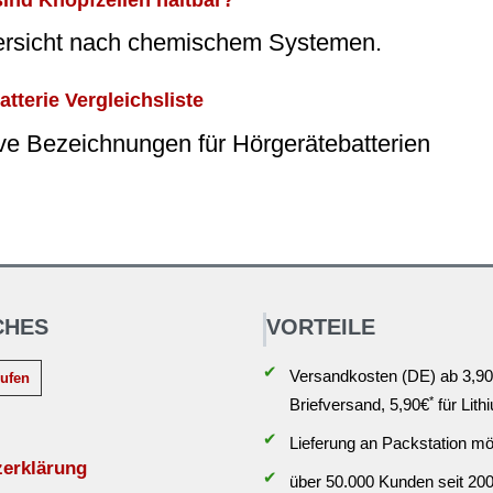
ersicht nach chemischem Systemen.
tterie Vergleichsliste
ive Bezeichnungen für Hörgerätebatterien
CHES
VORTEILE
✔
Versandkosten (DE) ab 3,90
rufen
*
Briefversand, 5,90€
für Lith
✔
Lieferung an Packstation mö
zerklärung
✔
über 50.000 Kunden seit 20