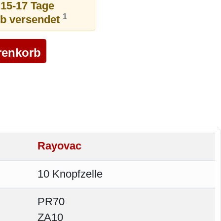
 15-17 Tage
1
ub versendet
Rayovac
10 Knopfzelle
PR70
ZA10