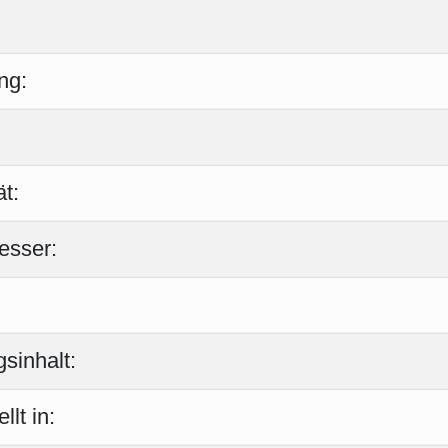
ng:
t:
esser:
sinhalt:
llt in: