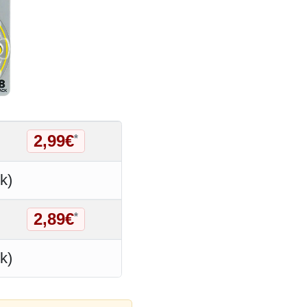
2,99€
*
k)
2,89€
*
k)