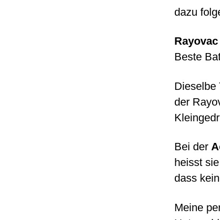
dazu folg
Rayovac 
Beste Bat
Dieselbe
der Rayov
Kleingedr
Bei der
A
heisst si
dass kein
Meine per