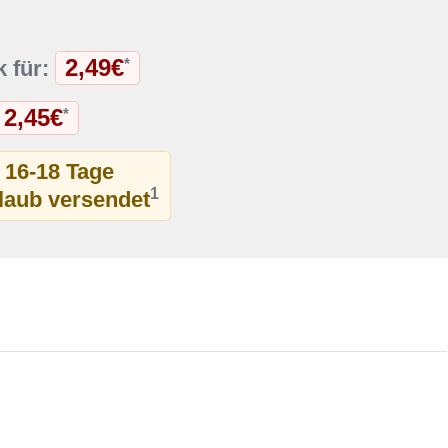
2,49€
*
k für:
2,45€
*
t 16-18 Tage
1
rlaub versendet