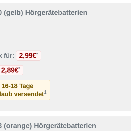
 (gelb) Hörgerätebatterien
2,99€
*
k für:
2,89€
*
t 16-18 Tage
1
rlaub versendet
 (orange) Hörgerätebatterien