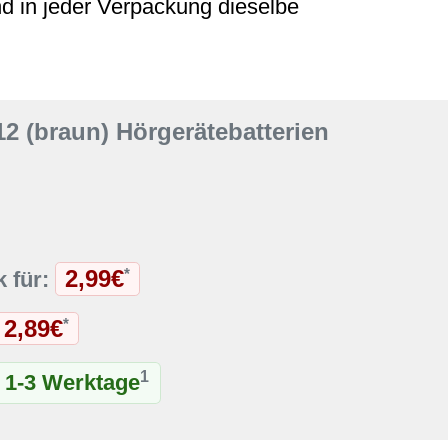
nd in jeder Verpackung dieselbe
2 (braun) Hörgerätebatterien
2,99€
*
k für:
2,89€
*
1
t 1-3 Werktage