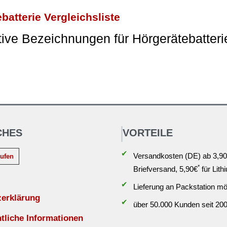
batterie Vergleichsliste
tive Bezeichnungen für Hörgerätebatteri
CHES
VORTEILE
✔
Versandkosten (DE) ab 3,90
rufen
*
Briefversand, 5,90€
für Lith
✔
Lieferung an Packstation mö
zerklärung
✔
über 50.000 Kunden seit 20
liche Informationen