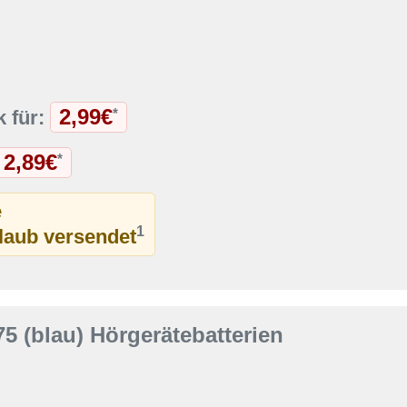
2,99€
*
k für:
2,89€
*
e
1
rlaub versendet
5 (blau) Hörgerätebatterien