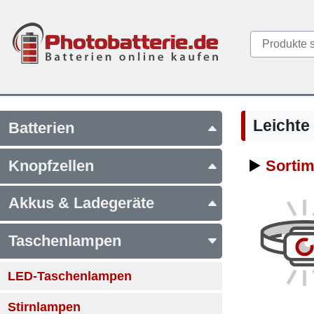
Leichte
Batterien
Knopfzellen
▶️
Sortim
Akkus & Ladegeräte
Taschenlampen
LED-Taschenlampen
Stirnlampen