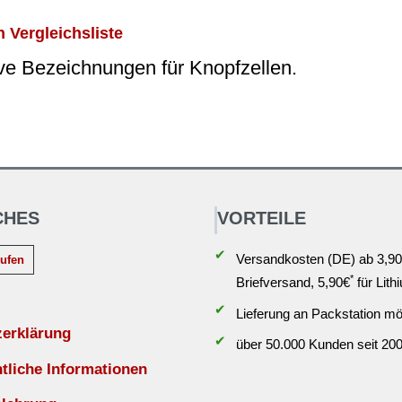
 Vergleichsliste
ive Bezeichnungen für Knopfzellen.
CHES
VORTEILE
✔
Versandkosten (DE) ab 3,90
rufen
*
Briefversand, 5,90€
für Lith
✔
Lieferung an Packstation mö
zerklärung
✔
über 50.000 Kunden seit 20
liche Informationen