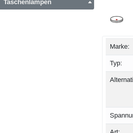
Taschenlampen
Marke:
Typ:
Alterna
Spannu
Art: