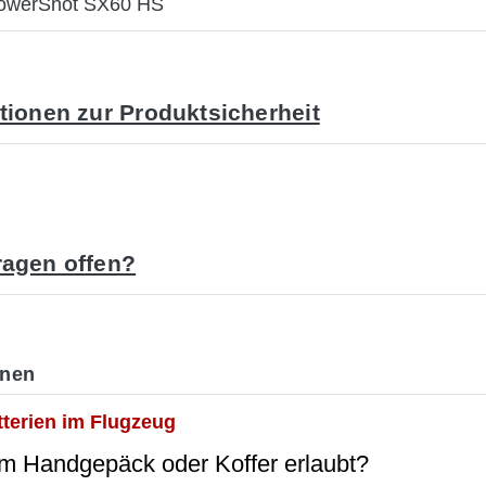
owerShot SX60 HS
tionen zur Produktsicherheit
agen offen?
onen
tterien im Flugzeug
im Handgepäck oder Koffer erlaubt?