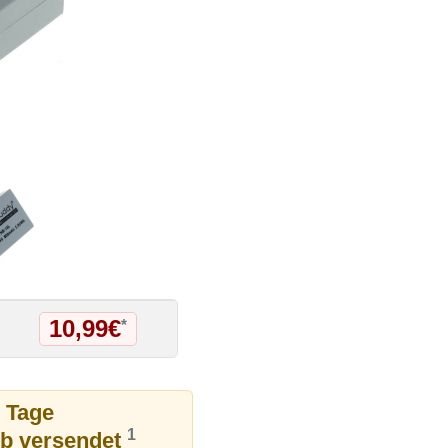
10,99€
*
9 Tage
1
ub versendet