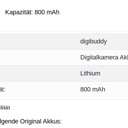
Kapazität: 800 mAh
digibuddy
Digitalkamera Ak
Lithium
t:
800 mAh
ität
olgende Original Akkus: