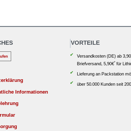
CHES
VORTEILE
✔
Versandkosten (DE) ab 3,90
rufen
*
Briefversand, 5,90€
für Lith
✔
Lieferung an Packstation mö
zerklärung
✔
über 50.000 Kunden seit 20
liche Informationen
elehrung
rmular
sorgung