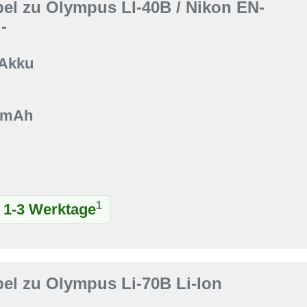
el zu Olympus LI-40B / Nikon EN-
-
 Akku
0 mAh
1
t 1-3 Werktage
el zu Olympus Li-70B Li-Ion