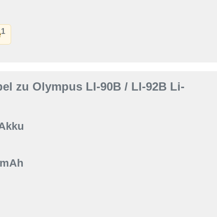
1
e
l zu Olympus LI-90B / LI-92B Li-
 Akku
0 mAh