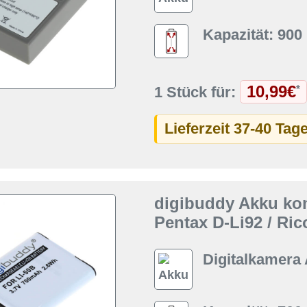
Kapazität: 90
10,99€
*
1 Stück für:
Lieferzeit 37-40 Tag
digibuddy Akku kom
Pentax D-Li92 / Ri
Digitalkamera