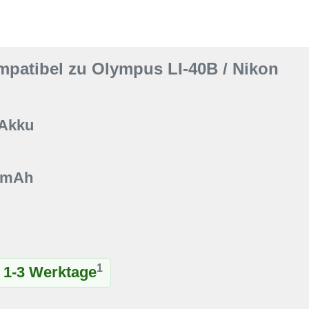
patibel zu Olympus LI-40B / Nikon
 Akku
0 mAh
1
t 1-3 Werktage