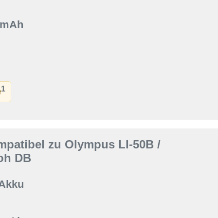
0 mAh
1
e
patibel zu Olympus LI-50B /
coh DB
 Akku