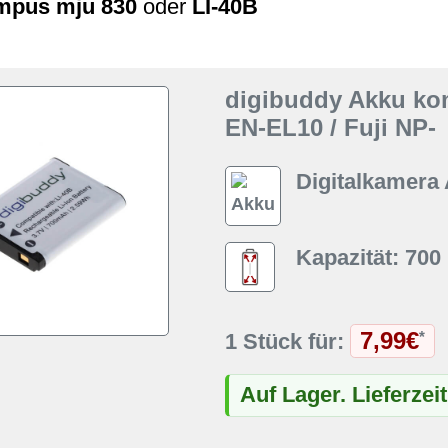
mpus mju 830
oder
LI-40B
digibuddy Akku kom
EN-EL10 / Fuji NP-
Digitalkamera
Kapazität: 70
7,99€
*
1 Stück für:
Auf Lager. Lieferzei