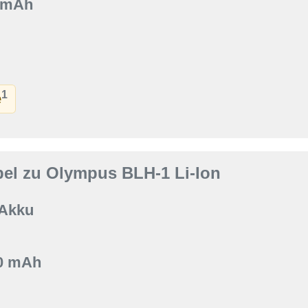
0 mAh
1
e
el zu Olympus BLH-1 Li-Ion
 Akku
00 mAh