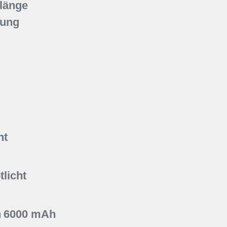
länge
tung
ht
licht
n
6000 mAh