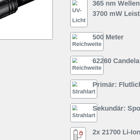
365 nm Wellen
3700 mW Leis
500 Meter
62260 Candela
Primär: Flutlic
Sekundär: Spot
2x
21700 Li-Io