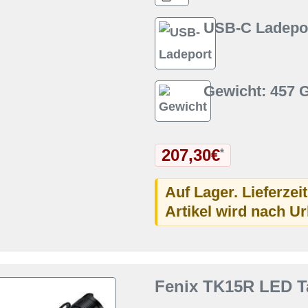
USB-C Ladepor
Gewicht: 457
207,30€
*
Auf Lager. Lieferzei
Artikel wird nach U
Fenix TK15R LED T