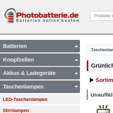
Batterien
Taschenla
Knopfzellen
Grünlic
Akkus & Ladegeräte
▶️
Sortim
Taschenlampen
Unauffäl
LED-Taschenlampen
Stirnlampen