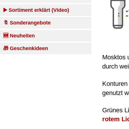
▶️ Sortiment erklärt (Video)
🔖 Sonderangebote
🆕 Neuheiten
🎁 Geschenkideen
Mosktos u
durch wei
Konturen 
genutzt w
Grünes Li
rotem Li