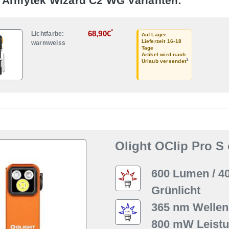
 Armytek Wizard C2 WG Varianten:
*
68,90€
Lichtfarbe:
Auf Lager.
Lieferzeit 16-18
warmweiss
Tage
Artikel wird nach
1
Urlaub versendet
Olight OClip Pro S
600 Lumen / 4
Grünlicht
365 nm Wellen
800 mW Leist