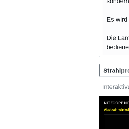
sondern 
Es wird 
Die Lam
bediene
Strahlpro
Interakti