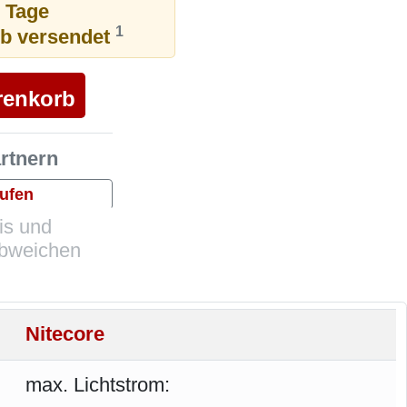
6 Tage
1
ub versendet
artnern
ufen
is und
abweichen
Nitecore
max. Lichtstrom: