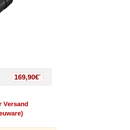
169,90€
*
r Versand
Neuware)