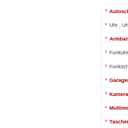
Autosc
Uhr
, U
Armban
Funkuh
Funksch
Garagen
Kamer
Multime
Tasche