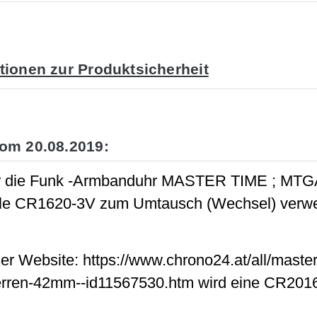
tionen zur Produktsicherheit
om 20.08.2019:
r die Funk -Armbanduhr MASTER TIME ; MTGA
lle CR1620-3V zum Umtausch (Wechsel) verw
:
ser Website: https://www.chrono24.at/all/maste
erren-42mm--id11567530.htm wird eine CR2016