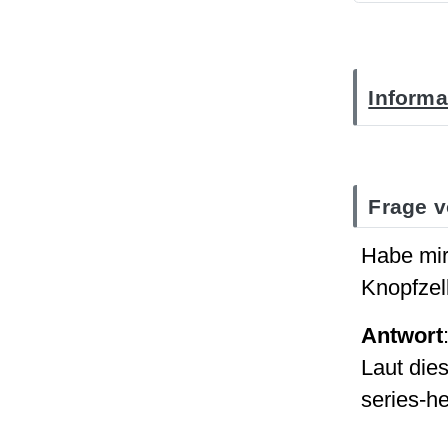
Informa
Frage v
Habe mi
Knopfze
Antwort
Laut die
series-h