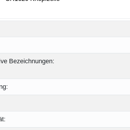
tive Bezeichnungen:
ng:
t: