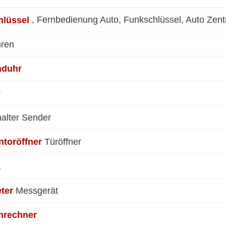
hlüssel
, Fernbedienung Auto, Funkschlüssel, Auto Zent
hren
duhr
r
alter
Sender
toröffner
Türöffner
a
ter
Messgerät
nrechner