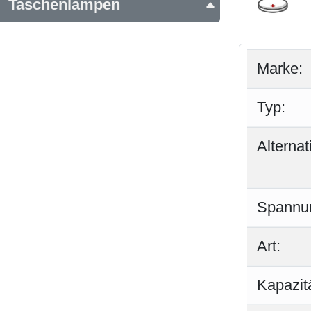
Taschenlampen
Marke:
Typ:
Alterna
Spannu
Art:
Kapazitä