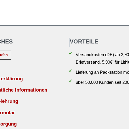
CHES
VORTEILE
✔
Versandkosten (DE) ab 3,90
rufen
*
Briefversand, 5,90€
für Lith
✔
Lieferung an Packstation mö
zerklärung
✔
über 50.000 Kunden seit 20
liche Informationen
elehrung
rmular
sorgung