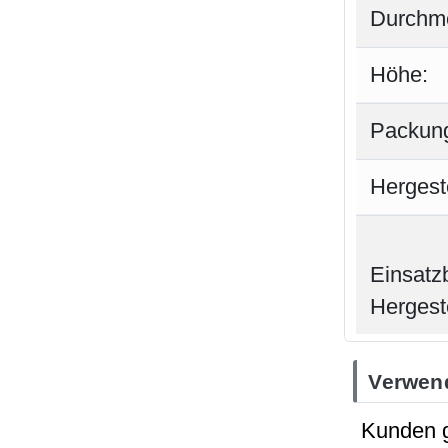
Durchm
Höhe:
Packung
Hergeste
Einsatz
Hergeste
Verwen
Kunden g